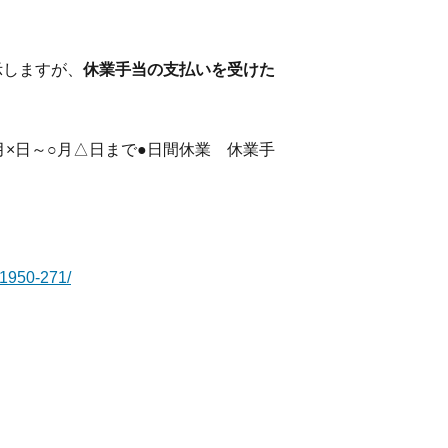
示しますが、
休業手当の支払いを受けた
月×日～○月△日まで●日間休業 休業手
/1950-271/