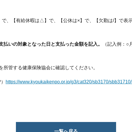
】で、【有給休暇は△】で、【公休は×】で、【欠勤は/】で表
支払いの対象となった日と支払った金額を記入。
（記入例：○
を所管する健康保険協会に確認してください。
P）
https://www.kyoukaikenpo.or.jp/g3/cat320/sb3170/sbb31710
一覧へ戻る